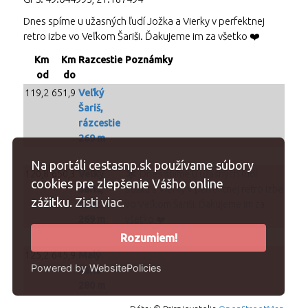
Dnes spíme u užasných ľudí Jožka a Vierky v perfektnej
retro izbe vo Veľkom Šariši. Ďakujeme im za všetko ❤️
Km
Km
Razcestie
Poznámky
od
do
119,2
651,9
Veľký
Šariš,
rázcestie
269 m
Na portáli cestasnp.sk používame súbory
120,8
650,3
Veľký
Dnes spíme u užasných ľudí
cookies pre zlepšenie Vášho online
Šariš,
Jožka a Vierky v perfektnej retro izbe
zážitku.
Zisti viac.
obec
vo Veľkom Šariši. Ďakujeme im za
269 m
všetko ❤️
Rozumiem!
125,2
645,9
Malý
Powered by WebsitePolicies
Šariš
280 m