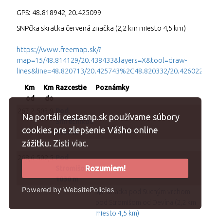
GPS:
48.818942
,
20.425099
SNPčka skratka červená značka (2,2 km miesto 4,5 km)
https://www.freemap.sk/?
map=15/48.814129/20.438433&layers=X&tool=draw-
lines&line=48.820713/20.425743%2C48.820332/20.426022%
Km
Km
Razcestie
Poznámky
od
do
267,2
503,9
Pod
Na portáli cestasnp.sk používame súbory
Smrečinkou
cookies pre zlepšenie Vášho online
1130 m
zážitku.
Zisti viac.
268,6
502,5
Pod
Rozumiem!
Stromišom
1030 m
Powered by WebsitePolicies
Skratka pod Suchým vrchom -
pod Stromišom od Devína (2,2 km
miesto 4,5 km)