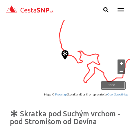
Togg
navig
+
−
1000 m
Mapa ©
Freemap
Slovakia, dáta © prispievatelia
OpenStreetMap
Skratka pod Suchým vrchom -
pod Stromišom od Devína