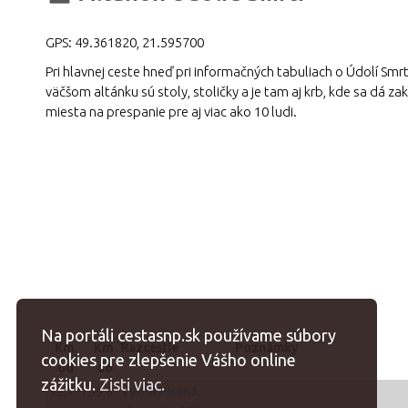
GPS:
49.361820
,
21.595700
Pri hlavnej ceste hneď pri informačných tabuliach o Údolí Smrt
väčšom altánku sú stoly, stoličky a je tam aj krb, kde sa dá zakú
miesta na prespanie pre aj viac ako 10 ludi.
Na portáli cestasnp.sk používame súbory
Km
Km
Razcestie
Poznámky
cookies pre zlepšenie Vášho online
od
do
zážitku.
Zisti viac.
12,1
759,0
Vyšná Pisaná,