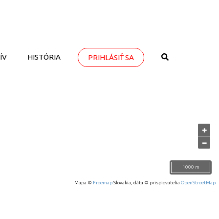
ÍV
HISTÓRIA
PRIHLÁSIŤ SA
+
−
1000 m
Mapa ©
Freemap
Slovakia, dáta © prispievatelia
OpenStreetMap