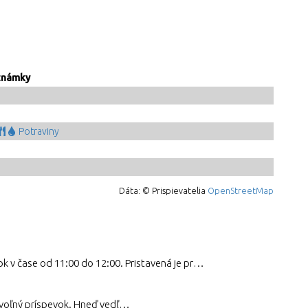
známky
Potraviny
Dáta: © Prispievatelia
OpenStreetMap
Do dediny po zatvorení obchodu prichádza pojazdná predajňa v utorok a piatok v čase od 11:00 do 12:00. Pristavená je pri autobusovej zastávke.
Kontaktujte starostku t.č: 0940500039, ochotne ubytuje v zbrojnici aj s občerstvením za dobrovoľný príspevok. Hneď vedľa je obchod otvorený od 7:30. (Zbrojnica je v rekonstrukcii, nie je mozne ubytovat, 12.8.2025)v Zbrojnici sa nedá ubytovať - jún 2026 a už ani nebude podľa aktuálneho infa.