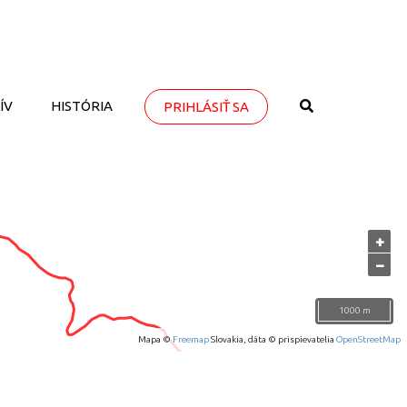
ÍV
HISTÓRIA
PRIHLÁSIŤ SA
+
−
1000 m
Mapa ©
Freemap
Slovakia, dáta © prispievatelia
OpenStreetMap