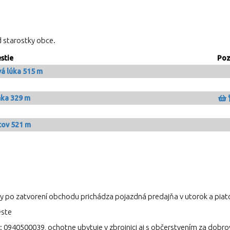
d starostky obce.
stie
Po
á lúka 515 m
ka 329 m
ov 521 m
este