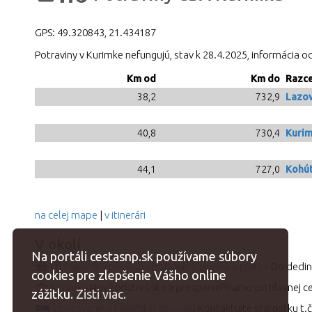
GPS:
49.320843
,
21.434187
Potraviny v Kurimke nefungujú, stav k 28.4.2025, informácia o
Km od
Km do
Razce
38,2
732,9
Lazov
40,8
730,4
Kurim
44,1
727,0
Kohút
na celej mape
|
v itinerári
V okolí
Na portáli cestasnp.sk používame súbory
Pojazdná predajňa potravín v utorok a piatok
cookies pre zlepšenie Vášho online
Kurimka
Nový prístrešok na prespaniePriamo pri hlavnej c
zážitku.
Zisti viac.
Ubytovanie v Hasičskej zbrojnici