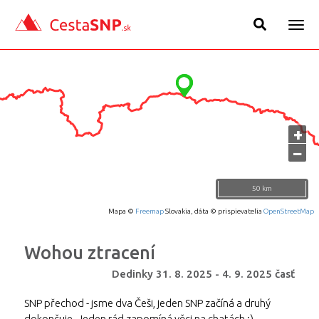
Togg
navig
+
−
50 km
Mapa ©
Freemap
Slovakia, dáta © prispievatelia
OpenStreetMap
Wohou ztracení
Dedinky
31. 8. 2025
-
4. 9. 2025
časť
SNP přechod - jsme dva Češi, jeden SNP začíná a druhý
dokončuje. Jeden rád zapomíná věci na chatách :)