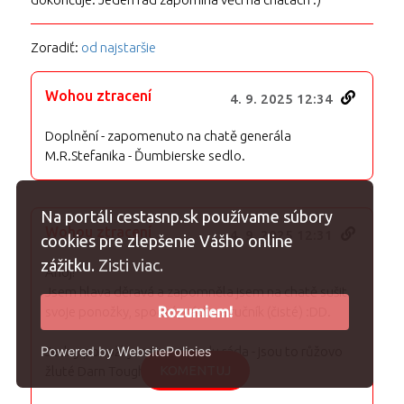
Zoradiť:
od najstaršie
Wohou ztracení
4. 9. 2025 12:34
Doplnění - zapomenuto na chatě generála
M.R.Stefanika - Ďumbierske sedlo.
Na portáli cestasnp.sk používame súbory
Wohou ztracení
4. 9. 2025 12:31
cookies pre zlepšenie Vášho online
zážitku.
Zisti viac.
Ahoj!
Jsem hlava děravá a zapomněla jsem na chatě sušit
Rozumiem!
svoje ponožky, spodní prádlo a ručník (čisté) :DD.
Powered by WebsitePolicies
Jedny ponožky mám opravdu ráda - jsou to růžovo
KOMENTUJ
žluté Darn Tough.