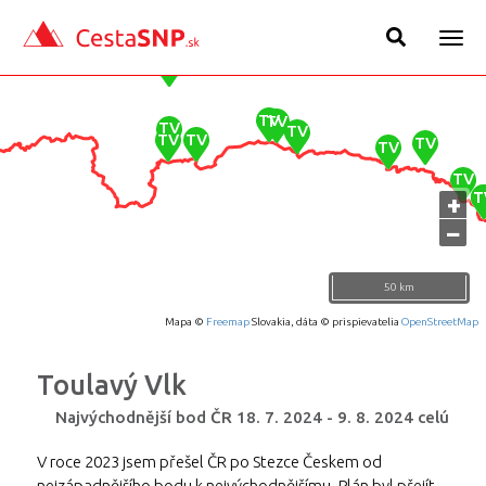
Togg
navig
+
−
50 km
Mapa ©
Freemap
Slovakia, dáta © prispievatelia
OpenStreetMap
Toulavý Vlk
Najvýchodnější bod ČR
18. 7. 2024
-
9. 8. 2024
celú
V roce 2023 jsem přešel ČR po Stezce Českem od
nejzápadnějšího bodu k nejvýchodnějšímu. Plán byl přejít