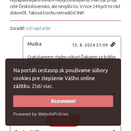
celé Československo, ale nevyšlo to. V roce 24 bych to rád
dokončil. Taková trochu netradiční SNP.
Zoradiť:
od najstaršie
Muška
12. 8. 2024 21:09
Gratulujeeem, riadny výkon! Ďakujem za krátke
stretnutie aj podporu a dúfam, že si sa na
Slovensku cítil dobre :)
Na portáli cestasnp.sk používame súbory
cookies pre zlepšenie Vášho online
zážitku.
Zisti viac.
Ochechule
10. 8. 2024 6:43
Rozumiem!
Gratulujeme! 👏
Powered by WebsitePolicies
KOMENTUJ