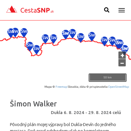
Togg
navig
+
−
50 km
Mapa ©
Freemap
Slovakia, dáta © prispievatelia
OpenStreetMap
Šimon Walker
Dukla
6. 8. 2024
-
29. 8. 2024
celú
Pôvodný plán mojej výpravy bol Dukla-Devín do jedného
mesiaca. Deň pred odchodom však po kompletnom