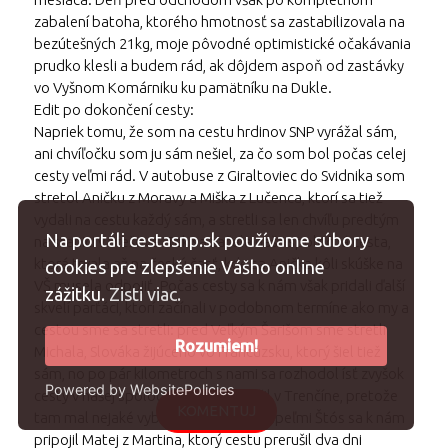
zabalení batoha, ktorého hmotnosť sa zastabilizovala na
bezútešných 21kg, moje pôvodné optimistické očakávania
prudko klesli a budem rád, ak dôjdem aspoň od zastávky
vo Vyšnom Komárniku ku pamätníku na Dukle.
Edit po dokončení cesty:
Napriek tomu, že som na cestu hrdinov SNP vyrážal sám,
ani chvíľočku som ju sám nešiel, za čo som bol počas celej
cesty veľmi rád. V autobuse z Giraltoviec do Svidnika som
stretol Aničku z Moravy a Miška z Lučenca, ktorí sa tiež
vydali na cestu každý sám, a stretli sa len chvíľu predtým
Na portáli cestasnp.sk používame súbory
na stanici v Prešove. Tak sa začala naša spoločná cesta,
ktorá trvala až na českú časť, kde sa Anička kôli skúške na
cookies pre zlepšenie Vášho online
VŠ musela odpojiť. Počas cesty sa k nám však pridali ďalší
zážitku.
Zisti viac.
skvelí parťáci, ktorí začínali v podobnom termíne ako my a
cestou sme sa stretli: pred Veľkým Šarišom sme stretli
Rozumiem!
Michala, Slováka žijúceho vo Francúzsku, ktorý šiel tiež
sám, no po pár kilometroch s nami sa rozhodol ísť zvyšok
Powered by WebsitePolicies
cesty v našej spoločnosti. On skončil v Trenčíne, pretože
KOMENTUJ
tam mal nejaké vybavovačky. Pred kúpeľmi Štós sa k nám
pripojil Matej z Martina, ktorý cestu prerušil dva dni