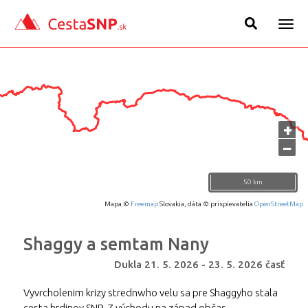
Togg
navig
+
−
50 km
Mapa ©
Freemap
Slovakia, dáta © prispievatelia
OpenStreetMap
Shaggy a semtam Nany
Dukla
21. 5. 2026
-
23. 5. 2026
časť
Vyvrcholenim krizy strednwho velu sa pre Shaggyho stala
cesta hrdinov SNP. Z východu na západ občas