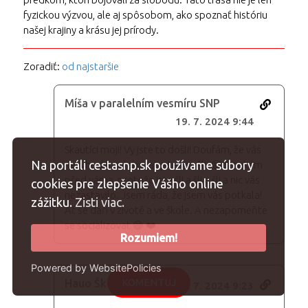
fyzickou výzvou, ale aj spôsobom, ako spoznať históriu
našej krajiny a krásu jej prírody.
Zoradiť:
od najstaršie
Míša v paralelním vesmíru SNP
19. 7. 2024 9:44
Skautíci moji! Vy jste to došli! Doufám, že vás
Na portáli cestasnp.sk používame súbory
nevyhodili z vlaku, jak jste voněli. 😄 Smekám
před váma, protože jste šli a šli a šli a nic vás
cookies pre zlepšenie Vášho online
nezastavilo. Jsem ráda, že jsem vás potkala!
zážitku.
Zisti viac.
Ať se daří v životě a ve škole. A nezapomeňte
se socializovat 😄 ❤️
Rozumiem!
Powered by WebsitePolicies
KOMENTUJ
Hauo Škoda! (MT)
17. 7. 2024 9:23