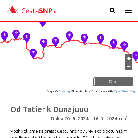
Togg
navig
+
−
50 km
Mapa ©
Freemap
Slovakia, dáta © prispievatelia
OpenStreetMap
Od Tatier k Dunajuuu
Dukla
20. 6. 2024
-
16. 7. 2024
celú
Rozhodli sme sa prejsť Cestu hrdinov SNP ako poctu našim
predkom, ktorí bojovali za slobodu. Táto trasa nie je len