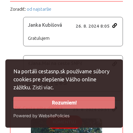
Zoradiť:
od najstaršie
Janka Kubišová
26. 8. 2024 8:05
Gratulujem
💃Jana.Mai na ceste SNP💃
Na portáli cestasnp.sk používame súbory
25. 8. 2024 21:01
cookies pre zlepšenie Vášho online
Gratulujem🚶👏🍻🥳
zážitku.
Zisti viac.
Rozumiem!
DK-Cesta ešte ďaleká
25. 8. 2024 20:51
Powered by WebsitePolicies
KOMENTUJ