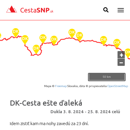
Togg
navig
+
−
50 km
Mapa ©
Freemap
Slovakia, dáta © prispievatelia
OpenStreetMap
DK-Cesta ešte ďaleká
Dukla
3. 8. 2024
-
25. 8. 2024
celú
Idem zistiť kam ma nohy zavedú za 23 dní.