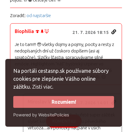
Zoradiť:
od najstaršie
Biophilia 🍄🌲🦊
21. 7. 2026 18:15
Je to tam!!! 🥹 všetky dojmy a pojmy, pocity a resty z
nedopísaných dní už čoskoro dopíšem (asi aj
spiatočne). Slzičky šťastia, spracuvávame silné
emócie. Highlightom “náš” bystrický Urpiner vo
vedľajšej reštaurácii. Klobúk dole a moja neskonalá
Na portáli cestasnp.sk používame súbory
úcta a rešpekt všetkým, čo túto cestu zvládli. 😌
cookies pre zlepšenie Vášho online
zážitku.
Zisti viac.
Miroslav Valčík
Rozumiem!
21. 7. 2026 14:01
Powered by WebsitePolicies
...jojo, byl to na Bukové v bufetě super zážitek
KOMENTUJ
slyšet kolem pulnoci ve stanu pěveckého
virtuóza...ani ponožky nacpané v uších