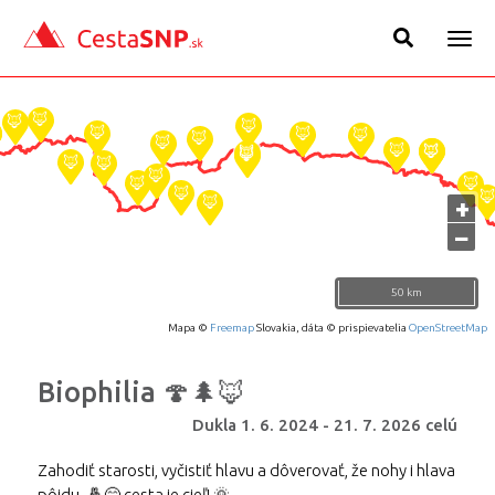
Togg
navig
+
−
50 km
Mapa ©
Freemap
Slovakia, dáta © prispievatelia
OpenStreetMap
Biophilia 🍄🌲🦊
Dukla
1. 6. 2024
-
21. 7. 2026
celú
Zahodiť starosti, vyčistiť hlavu a dôverovať, že nohy i hlava
pôjdu. 🤞😁 cesta je cieľ! 🌞