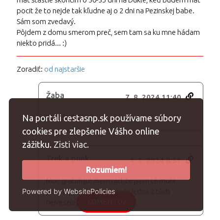
pocit že to nejde tak kľudne aj o 2 dni na Pezinskej babe.
Sám som zvedavý.
Pôjdem z domu smerom preč, sem tam sa ku mne hádam
niekto pridá... :)
Zoradiť:
od najstaršie
Žaba
7. 8. 2024 11:40
Paráda 🥳
Na portáli cestasnp.sk používame súbory
cookies pre zlepšenie Vášho online
zážitku.
Zisti viac.
Trek a punk
4. 8. 2024 8:51
Rozumiem!
Moc gratuluju! Jsem rád, že jsem tě mohl
Powered by WebsitePolicies
poznat, noc na Skalce byla jedna z těch
KOMENTUJ
nejveselejších hehe.