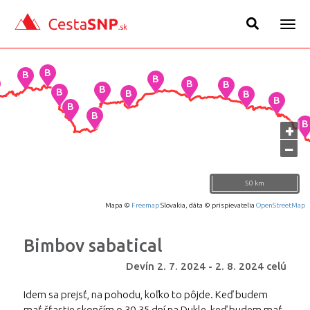
Togg
navig
+
−
50 km
Mapa ©
Freemap
Slovakia, dáta © prispievatelia
OpenStreetMap
Bimbov sabatical
Devín
2. 7. 2024
-
2. 8. 2024
celú
Idem sa prejsť, na pohodu, koľko to pôjde. Keď budem
mať šťastie skončím o 30-35 dní na Dukle, keď budem mať