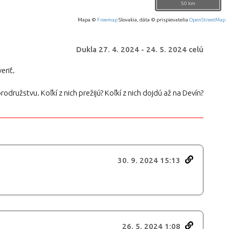
50 km
Mapa ©
Freemap
Slovakia, dáta © prispievatelia
OpenStreetMap
Dukla
27. 4. 2024
-
24. 5. 2024
celú
eriť.
užstvu. Koľkí z nich prežijú? Koľkí z nich dojdú až na Devín?
30. 9. 2024 15:13
26. 5. 2024 1:08