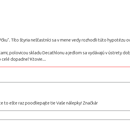
Pčku". Títo štyria nešťastníci sa v mene vedy rozhodli túto hypotézu ov
i, polovicou skladu Decathlonu a jedlom sa vydávajú v ústrety dobrodr
o celé dopadne? Ktovie...
ite to ešte raz poodliepajte tie Vaše nálepky! Značkár