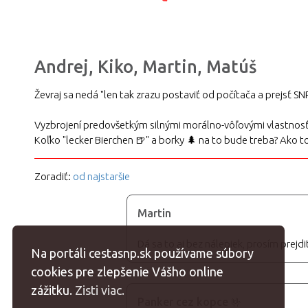
Andrej, Kiko, Martin, Matúš
Ževraj sa nedá "len tak zrazu postaviť od počítača a prejsť SN
Vyzbrojení predovšetkým silnými morálno-vôľovými vlastnosťam
Koľko "lecker Bierchen 🍺" a borky 🌲 na to bude treba? Ako t
Zoradiť:
od najstaršie
Martin
Dá sa to aj bez nálepiek, prosím prejd
Na portáli cestasnp.sk používame súbory
cookies pre zlepšenie Vášho online
zážitku.
Zisti viac.
Panker cez kopce 🤟